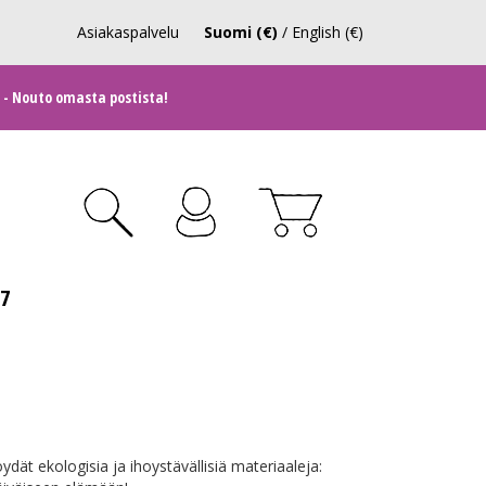
Asiakaspalvelu
Suomi (€)
/
English (€)
 - Nouto omasta postista!
27
dät ekologisia ja ihoystävällisiä materiaaleja: