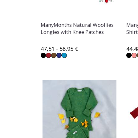
ManyMonths Natural Woollies
Many
Longies with Knee Patches
Shir
47,51 - 58,95 €
44,4