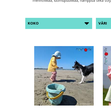
merinovillaa, luomupuuvillaa, hamppua sekä soija-
KOKO
VÄRI