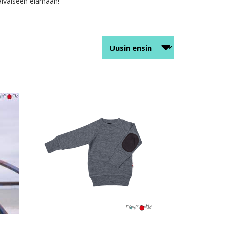
päiväiseen elämään!