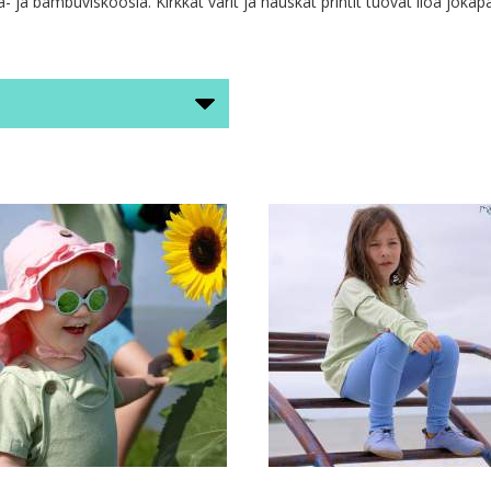
 ja bambuviskoosia. Kirkkat värit ja hauskat printit tuovat iloa joka