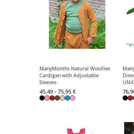
ManyMonths Natural Woollies
Many
Cardigan with Adjustable
Dino
Sleeves
UNi
45,49 - 75,95 €
76,9