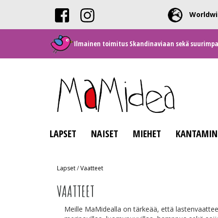
Worldwi
Ilmainen toimitus Skandinaviaan sekä suurimpaan
LAPSET
NAISET
MIEHET
KANTAMIN
Lapset
/
Vaatteet
VAATTEET
Meille MaMidealla on tärkeää, että lastenvaatteet