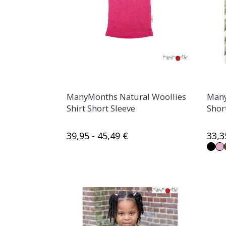
ManyMonths Natural Woollies
Many
Shirt Short Sleeve
Shor
39,95 - 45,49 €
33,3