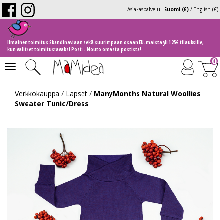
Asiakaspalvelu
Suomi (€)
/
English (€)
Ilmainen toimitus Skandinaviaan sekä suurimpaan osaan EU-maista yli 125€ tilauksille,
kun valitset toimitustavaksi Posti - Nouto omasta postista!
0
Toggle
navigation
Verkkokauppa
/
Lapset
/
ManyMonths Natural Woollies
Sweater Tunic/Dress