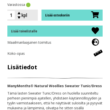
Varastossa
kpl
Lisää ostoskoriin
Lisää toivelistalle
Maailmanlaajuinen toimitus
Koko-opas
Lisätiedot
ManyMonths® Natural Woollies Sweater Tunic/Dress
Tämä lasten Sweater Tunic/Dress on huolella suunniteltu
perheen pienimpiä ajatellen, yhdistäen käytännöllisyyden ja
tyylin varmistaakseen, että he näyttävät suloisilta ja pysyvät
mukavina ja lämpiminä, olivatpa he sitten sisällä