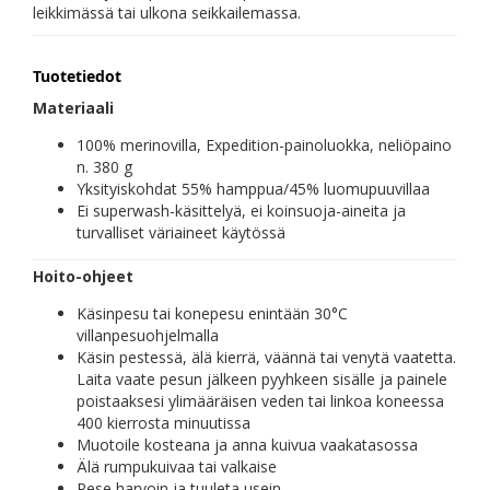
leikkimässä tai ulkona seikkailemassa.
Tuotetiedot
Materiaali
100% merinovilla, Expedition-painoluokka, neliöpaino
n. 380 g
Yksityiskohdat 55% hamppua/45% luomupuuvillaa
Ei superwash-käsittelyä, ei koinsuoja-aineita ja
turvalliset väriaineet käytössä
Hoito-ohjeet
Käsinpesu tai konepesu enintään 30°C
villanpesuohjelmalla
Käsin pestessä, älä kierrä, väännä tai venytä vaatetta.
Laita vaate pesun jälkeen pyyhkeen sisälle ja painele
poistaaksesi ylimääräisen veden tai linkoa koneessa
400 kierrosta minuutissa
Muotoile kosteana ja anna kuivua vaakatasossa
Älä rumpukuivaa tai valkaise
Pese harvoin ja tuuleta usein