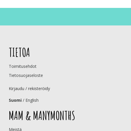
TIETOA
Toimitusehdot
Tietosuojaseloste
Kirjaudu / rekisteröidy
Suomi
/
English
MAM & MANYMONTHS
Meistä