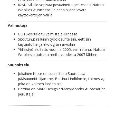
Käytä villalle sopivaa pesuainetta pestessäsi Natural
Woollies -tuotteitasi ja anna niiden levätä
käyttökertojen välillä
Valmistaja
GOTS-sertifioitu valmistaja Kiinassa
Sitoutunut reiluihin työolosuhteisiin, eettisiin
käytäntöihin ja ekologisiin arvoihin
Yhteistyö aloitettu vuonna 2005, valmistanut Natural
Woollies -tuotteita meille vuodesta 2007 lähtien
Suunnittelu
Jokainen tuote on suunniteltu Suomessa
pääsuunnittelijamme, Bettina Lindblomin, toimesta,
joka on kolmen lapsen äiti
Bettina on MaM Designin/ManyMonths -tuotesarjan
perustaja