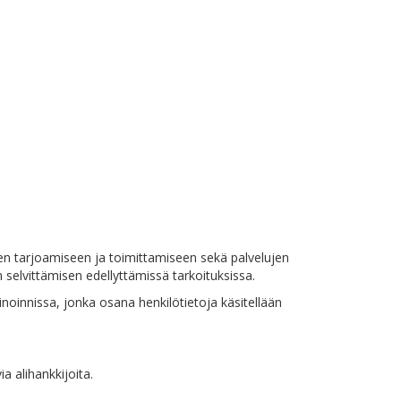
lujen tarjoamiseen ja toimittamiseen sekä palvelujen
 selvittämisen edellyttämissä tarkoituksissa.
inoinnissa, jonka osana henkilötietoja käsitellään
a alihankkijoita.