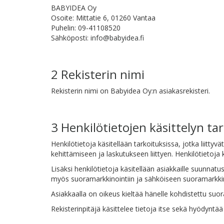
BABYIDEA Oy
Osoite: Mittatie 6, 01260 Vantaa
Puhelin: 09-41108520
Sähköposti:
info@babyidea.fi
2 Rekisterin nimi
Rekisterin nimi on Babyidea Oy:n asiakasrekisteri.
3 Henkilötietojen käsittelyn ta
Henkilötietoja käsitellään tarkoituksissa, jotka liitt
kehittämiseen ja laskutukseen liittyen. Henkilötietoj
Lisäksi henkilötietoja käsitellään asiakkaille suunnat
myös suoramarkkinointiin ja sähköiseen suoramarkkinoin
Asiakkaalla on oikeus kieltää hänelle kohdistettu suor
Rekisterinpitäjä käsittelee tietoja itse sekä hyödyntää 