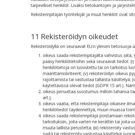
tarpeelliset henkilöt. Lisäksi tietokantojen ja järjeste
Rekisterinpitäjän työntekijät ja muut henkilöt ovat s
11 Rekisteröidyn oikeudet
Rekisteröidyllä on seuraavat EU:n yleisen tietosuoja
oikeus saada rekisterinpitäjältä vahvistus siitä, 
pääsy henkilötietoihin sekä seuraavat tiedot: (i) 
henkilötietoja on luovutettu tai on tarkoitus lu
määrittämiskriteerit; (v) rekisteröidyn oikeus py
rajoittamista tai vastustaa tällaista käsittelyä; 
käytettävissä olevat tiedot (GDPR 15 art.). Nämä 
oikeus peruuttaa suostumus milloin tahansa t
art.);
oikeus vaatia, että rekisterinpitäjä oikaisee ilm
henkilötiedot täydennettyä, muun muassa toimitt
oikeus saada rekisterinpitäjä poistamaan rekister
tarkoituksiin, joita varten ne kerättiin tai joita
muuta laillista perustetta; (iii) rekisteröity vas
syytä tai rekisteröity vastustaa käsittelyä suoram