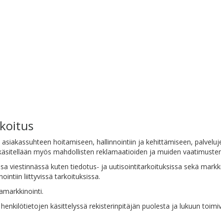
rkoitus
yvät asiakassuhteen hoitamiseen, hallinnointiin ja kehittämiseen, palve
a käsitellään myös mahdollisten reklamaatioiden ja muiden vaatimusten
ussa viestinnässä kuten tiedotus- ja uutisointitarkoituksissa sekä markk
tiin liittyvissä tarkoituksissa.
amarkkinointi.
henkilötietojen käsittelyssä rekisterinpitäjän puolesta ja lukuun toimivi