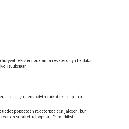
liittyvät rekisterinpitäjän ja rekisteröidyn henkilön
lvollisuuksiaan.
äisiin tai yhteensopiviin tarkoituksiin, joihin
 tiedot poistetaan rekisteristä sen jälkeen, kun
iteet on suoritettu loppuun. Esimerkiksi