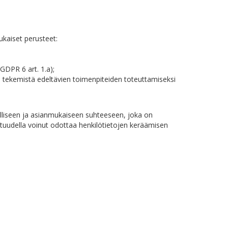
ukaiset perusteet:
GDPR 6 art. 1.a);
n tekemistä edeltävien toimenpiteiden toteuttamiseksi
.
kselliseen ja asianmukaiseen suhteeseen, joka on
 kohtuudella voinut odottaa henkilötietojen keräämisen