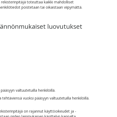
 rekisterinpitäjä toteuttaa kaikki mahdolliset
enkilötiedot poistetaan tai oikaistaan viipymättä.
 säännönmukaiset luovutukset
pääsyyn valtuutetuilla henkilöillä.
a tehtäviensä vuoksi pääsyyn valtuutetuilla henkilöillä.
ekisterinpitäjä on rajannut käyttöoikeudet ja -
astaan niiden lainmukaisen käsittelyn kannalta