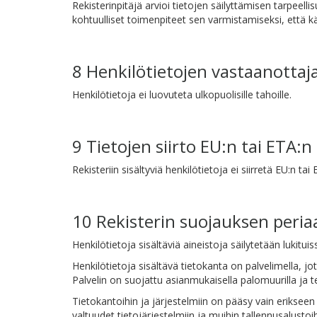
Rekisterinpitäjä arvioi tietojen säilyttämisen tarpeell
kohtuulliset toimenpiteet sen varmistamiseksi, että kä
8 Henkilötietojen vastaanotta
Henkilötietoja ei luovuteta ulkopuolisille tahoille.
9 Tietojen siirto EU:n tai ETA:n
Rekisteriin sisältyviä henkilötietoja ei siirretä EU:n tai
10 Rekisterin suojauksen peria
Henkilötietoja sisältäviä aineistoja säilytetään lukitui
Henkilötietoja sisältävä tietokanta on palvelimella, jo
Palvelin on suojattu asianmukaisella palomuurilla ja te
Tietokantoihin ja järjestelmiin on pääsy vain erikseen 
valtuudet tietojärjestelmiin ja muihin tallennusalusto