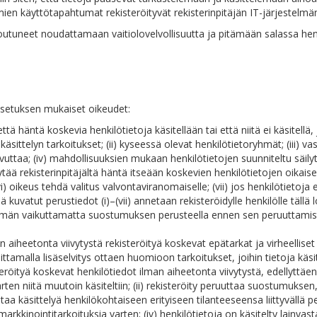
lmien käyttötapahtumat rekisteröityvät rekisterinpitäjän IT-järjestelmän 
itoutuneet noudattamaan vaitiolovelvollisuutta ja pitämään salassa he
-asetuksen mukaiset oikeudet:
että häntä koskevia henkilötietoja käsitellään tai että niitä ei käsitellä
käsittelyn tarkoitukset; (ii) kyseessä olevat henkilötietoryhmät; (iii) v
ovuttaa; (iv) mahdollisuuksien mukaan henkilötietojen suunniteltu säily
ytää rekisterinpitäjältä häntä itseään koskevien henkilötietojen oikais
(vi) oikeus tehdä valitus valvontaviranomaiselle; (vii) jos henkilötietoja 
kuvatut perustiedot (i)–(vii) annetaan rekisteröidylle henkilölle tällä 
ämän vaikuttamatta suostumuksen perusteella ennen sen peruuttamist
an aiheetonta viivytystä rekisteröityä koskevat epätarkat ja virheellise
amalla lisäselvitys ottaen huomioon tarkoitukset, joihin tietoja käsite
öityä koskevat henkilötiedot ilman aiheetonta viivytystä, edellyttäen, e
 varten niitä muutoin käsiteltiin; (ii) rekisteröity peruuttaa suostumukse
tustaa käsittelyä henkilökohtaiseen erityiseen tilanteeseensa liittyvällä
arkkinointitarkoituksia varten; (iv) henkilötietoja on käsitelty lainvast