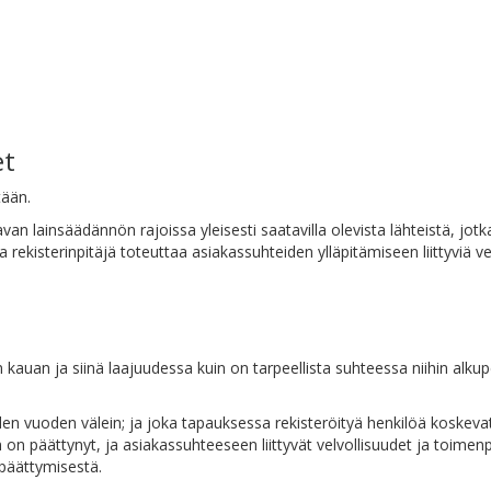
et
tään.
n lainsäädännön rajoissa yleisesti saatavilla olevista lähteistä, jotka 
rekisterinpitäjä toteuttaa asiakassuhteiden ylläpitämiseen liittyviä ve
n kauan ja siinä laajuudessa kuin on tarpeellista suhteessa niihin alkuper
en vuoden välein; ja joka tapauksessa rekisteröityä henkilöä koskevat
 on päättynyt, ja asiakassuhteeseen liittyvät velvollisuudet ja toimenp
n päättymisestä.