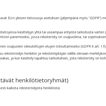
raavat EU:n yleisen tietosuoja-asetuksen (jäljempänä myös ”GDPR”) m
ietojensa käsittelyyn yhtä tai useampaa erityistä tarkoitusta varten (
äntöön panemiseksi, jossa rekisteröity on osapuolena, tai sopimukse
annen osapuolen oikeutettujen etujen toteuttamiseksi (GDPR 6 art. 1.f)
tuu rekisteröidyn henkilön ja rekisterinpitäjän välillä olevaan merkity
 asiakas, ja kun käsittely tapahtuu tarkoituksiin, joita rekisteröity on
eltävät henkilötietoryhmät)
sti kaikista rekisteröidyistä henkilöistä: