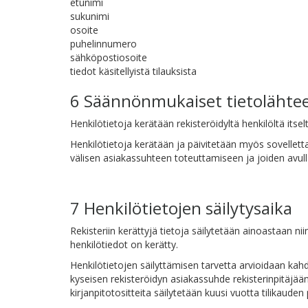
etunimi
sukunimi
osoite
puhelinnumero
sähköpostiosoite
tiedot käsitellyistä tilauksista
6 Säännönmukaiset tietolähte
Henkilötietoja kerätään rekisteröidyltä henkilöltä itsel
Henkilötietoja kerätään ja päivitetään myös sovellettava
välisen asiakassuhteen toteuttamiseen ja joiden avulla 
7 Henkilötietojen säilytysaika
Rekisteriin kerättyjä tietoja säilytetään ainoastaan nii
henkilötiedot on kerätty.
Henkilötietojen säilyttämisen tarvetta arvioidaan kahd
kyseisen rekisteröidyn asiakassuhde rekisterinpitäjään
kirjanpitotositteita säilytetään kuusi vuotta tilikaude