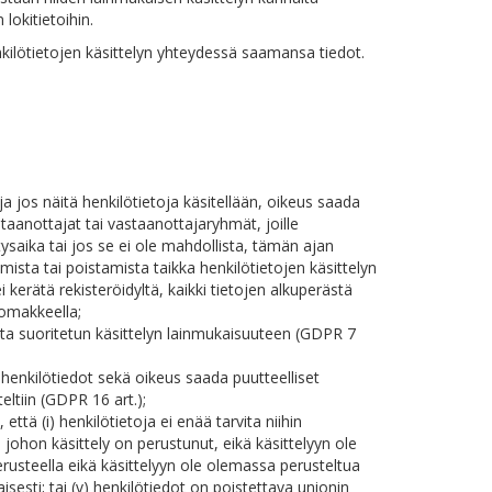
lokitietoihin.
nkilötietojen käsittelyn yhteydessä saamansa tiedot.
, ja jos näitä henkilötietoja käsitellään, oikeus saada
astaanottajat tai vastaanottajaryhmät, joille
tysaika tai jos se ei ole mahdollista, tämän ajan
emista tai poistamista taikka henkilötietojen käsittelyn
ei kerätä rekisteröidyltä, kaikki tietojen alkuperästä
lomakkeella;
a suoritetun käsittelyn lainmukaisuuteen (GDPR 7
t henkilötiedot sekä oikeus saada puutteelliset
ltiin (GDPR 16 art.);
ttä (i) henkilötietoja ei enää tarvita niihin
n, johon käsittely on perustunut, eikä käsittelyyn ole
 perusteella eikä käsittelyyn ole olemassa perusteltua
aisesti; tai (v) henkilötiedot on poistettava unionin