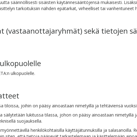
isuutta säännöllisesti sisäisten käytännesääntöjensä mukaisesti. Lisäksi
sittelyn tarkoituksiin nähden epätarkat, virheelliset tai vanhentuneet h
jat (vastaanottajaryhmät) sekä tietojen
 ulkopuolelle
 ETA:n ulkopuolelle.
atteet
ssa tiloissa, joihin on pääsy ainoastaan nimetyillä ja tehtäviensä vuoksi 
ta säilytetään lukitussa tilassa, johon on pääsy ainoastaan nimetyillä j
knisellä suojauksella.
myönnettävillä henkilökohtaisilla käyttäjätunnuksilla ja salasanoilla. R
ihin siten, että tietoja pääsevät tarkastelemaan ja käsittelemään aino