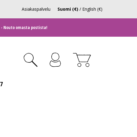
Asiakaspalvelu
Suomi (€)
/
English (€)
 - Nouto omasta postista!
27