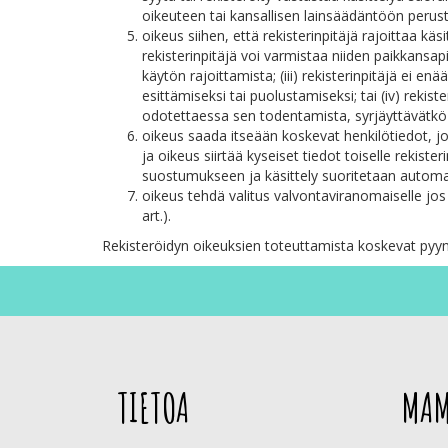
oikeuteen tai kansallisen lainsäädäntöön perust
oikeus siihen, että rekisterinpitäjä rajoittaa käs
rekisterinpitäjä voi varmistaa niiden paikkansapi
käytön rajoittamista; (iii) rekisterinpitäjä ei enä
esittämiseksi tai puolustamiseksi; tai (iv) rekis
odotettaessa sen todentamista, syrjäyttävätkö r
oikeus saada itseään koskevat henkilötiedot, jot
ja oikeus siirtää kyseiset tiedot toiselle rekist
suostumukseen ja käsittely suoritetaan automaa
oikeus tehdä valitus valvontaviranomaiselle jos
art.).
Rekisteröidyn oikeuksien toteuttamista koskevat pyynn
TIETOA
MAM