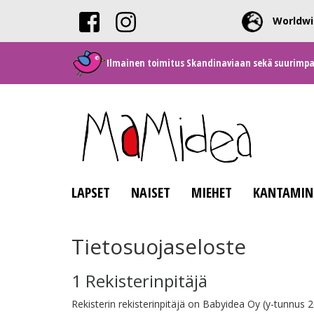
Worldwi
Ilmainen toimitus Skandinaviaan sekä suurimpaan
LAPSET
NAISET
MIEHET
KANTAMIN
Tietosuojaseloste
1 Rekisterinpitäjä
Rekisterin rekisterinpitäjä on Babyidea Oy (y-tunnus 