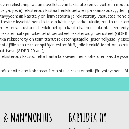
uvan rekisterinpitäjään sovellettavan lakisääteisen velvoitteen nouda
ittelyä, jos (i) rekisteröity kiistää henkilötietojen paikkansapitävyyden,
tävyyden; (ii) käsittely on lainvastaista ja rekisteröity vastustaa henkil
ä tarvitse kyseisiä henkilötietoja käsittelyn tarkoituksiin, mutta rekiste
teröity on vastustanut henkilötietojen käsittelyä henkilökohtaiseen erity
ekisterinpitäjän oikeutetut perusteet rekisteröidyn perusteet (GDPR 1
ka rekisteröity on toimittanut rekisterinpitäjälle, jäsennellyssä, yleis
erinpitäjälle sen rekisterinpitäjän estämättä, jolle henkilötiedot on toi
ttisesti (GDPR 20 art.);
 rekisteröity katsoo, että häntä koskevien henkilötietojen käsittelyss
öt osoitetaan kohdassa 1 mainitulle rekisterinpitäjän yhteyshenkilöll
 & MANYMONTHS
BABYIDEA OY