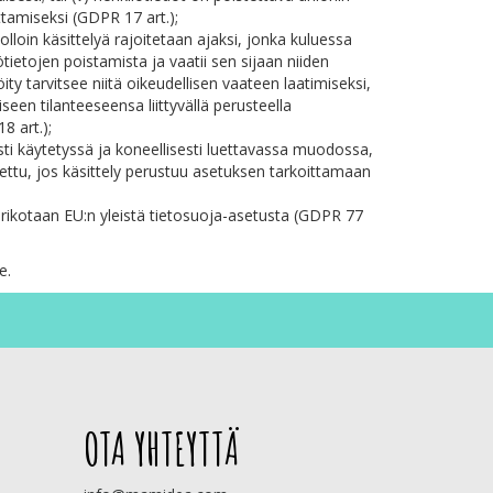
ttamiseksi (GDPR 17 art.);
 jolloin käsittelyä rajoitetaan ajaksi, jonka kuluessa
ötietojen poistamista ja vaatii sen sijaan niiden
röity tarvitsee niitä oikeudellisen vaateen laatimiseksi,
iseen tilanteeseensa liittyvällä perusteella
8 art.);
esti käytetyssä ja koneellisesti luettavassa muodossa,
mitettu, jos käsittely perustuu asetuksen tarkoittamaan
ä rikotaan EU:n yleistä tietosuoja-asetusta (GDPR 77
e.
OTA YHTEYTTÄ