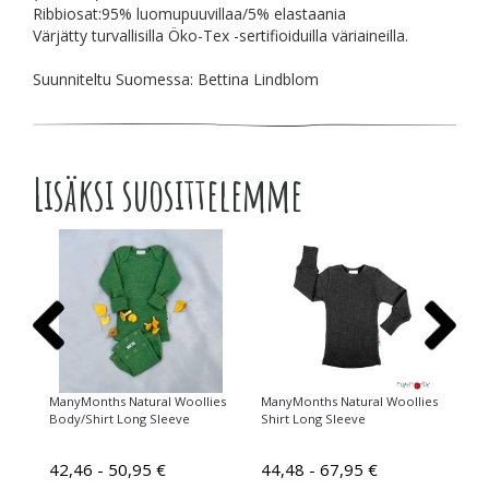
Ribbiosat:95% luomupuuvillaa/5% elastaania
Värjätty turvallisilla Öko-Tex -sertifioiduilla väriaineilla.
Suunniteltu Suomessa: Bettina Lindblom
Lisäksi suosittelemme
ies
ManyMonths Natural Woollies
ManyMonths Natural Woollies
Ma
Body/Shirt Long Sleeve
Shirt Long Sleeve
Di
42,46 - 50,95 €
44,48 - 67,95 €
19