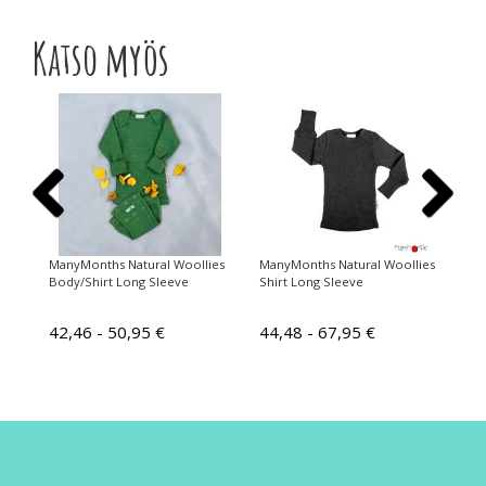
Katso myös
ies
ManyMonths Natural Woollies
ManyMonths Natural Woollies
Ma
Body/Shirt Long Sleeve
Shirt Long Sleeve
Lo
42,46 - 50,95 €
44,48 - 67,95 €
24
3