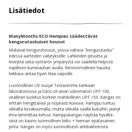
Lisätiedot
ManyMonths ECO Hempies säädettävät
kengurutaskuiset housut
Mukavat kenguruhousut, joissa valtava "kengurutasku"
edessä aarteiden säilytykselle. Lahkeiden pituutta ja
leveyttä sekä vyötärön ympärystä voi säädellä helposti
napillisen kuminauhan avulla. Rennonmallinen hauska
leikkaus antaa hyvin tilaa vaipoille.
Luonnollinen UV-suoja! Testasimme kankaan
laboratoriossa ja tulos oli aivan uskomaton UPF 100,
virallinen luokitus korkein mahdollinen UPF >50. Kangas on
erittäin hengittävää ja nopeasti kuivuva. Hamppu tuntuu
viileältä kesäkuumalla, mutta viileällä säällä kuituihin jäänyt
ilma lämmittää kehoa. Hamppukangas näyttää hyvältä -
siinä on kaunis luonnollinen kiilto + hieman epätasainen
pinta. Kangas on myös luonnollisesti antibakteerista.