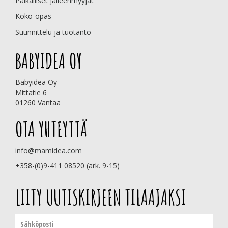
Paikalliset jälleenmyyjät
Koko-opas
Suunnittelu ja tuotanto
BABYIDEA OY
Babyidea Oy
Mittatie 6
01260 Vantaa
OTA YHTEYTTÄ
info@mamidea.com
+358-(0)9-411 08520 (ark. 9-15)
LIITY UUTISKIRJEEN TILAAJAKSI