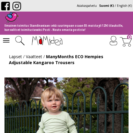
Asiakaspalvelu
Suomi (€)
/
English (€)
Ilmainen toimitus Skandinaviaan sekä suurimpaan osaan EU-maista yli 125€ tilauksille,
kun valitset toimitustavaksi Posti - Nouto omasta postista!
0
Toggle
navigation
Lapset
/
Vaatteet
/
ManyMonths ECO Hempies
Adjustable Kangaroo Trousers