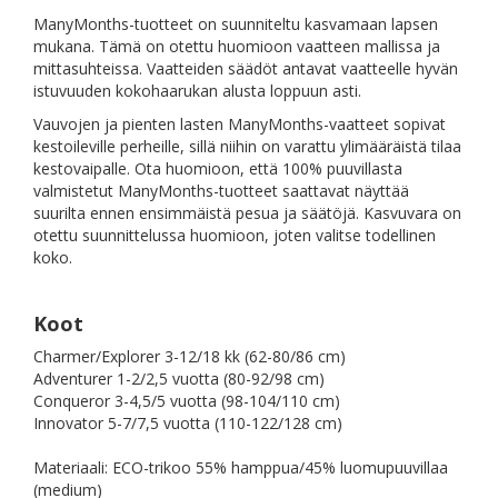
ManyMonths-tuotteet on suunniteltu kasvamaan lapsen
mukana. Tämä on otettu huomioon vaatteen mallissa ja
mittasuhteissa. Vaatteiden säädöt antavat vaatteelle hyvän
istuvuuden kokohaarukan alusta loppuun asti.
Vauvojen ja pienten lasten ManyMonths-vaatteet sopivat
kestoileville perheille, sillä niihin on varattu ylimääräistä tilaa
kestovaipalle. Ota huomioon, että 100% puuvillasta
valmistetut ManyMonths-tuotteet saattavat näyttää
suurilta ennen ensimmäistä pesua ja säätöjä. Kasvuvara on
otettu suunnittelussa huomioon, joten valitse todellinen
koko.
Koot
Charmer/Explorer 3-12/18 kk (62-80/86 cm)
Adventurer 1-2/2,5 vuotta (80-92/98 cm)
Conqueror 3-4,5/5 vuotta (98-104/110 cm)
Innovator 5-7/7,5 vuotta (110-122/128 cm)
Materiaali: ECO-trikoo 55% hamppua/45% luomupuuvillaa
(medium)