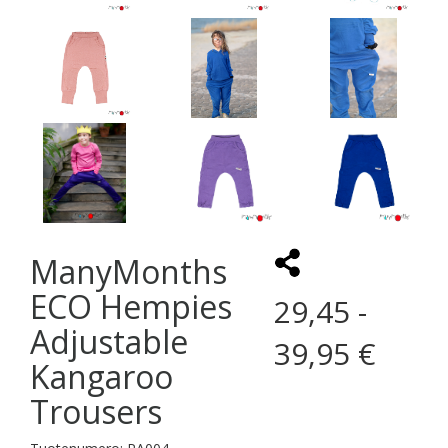
ManyMonths
ECO Hempies
29,45 -
Adjustable
39,95 €
Kangaroo
Trousers