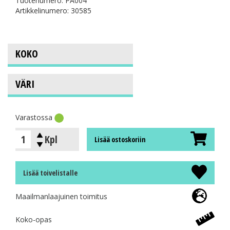
Tuotenumero: PA004
Artikkelinumero: 30585
Varastossa
Kpl
Lisää ostoskoriin
Lisää toivelistalle
Maailmanlaajuinen toimitus
Koko-opas