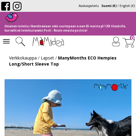
Asiakaspalvelu
Suomi (€)
/
English (€)
Ilmainen toimitus Skandinaviaan sekä suurimpaan osaan EU-maista yli 125€ tilauksille,
kun valitset toimitustavaksi Posti - Nouto omasta postista!
0
Toggle
navigation
Verkkokauppa
/
Lapset
/
ManyMonths ECO Hempies
Long/Short Sleeve Top