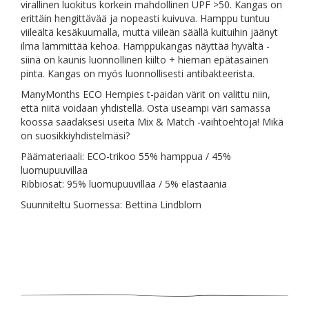
virallinen luokitus korkein mahdollinen UPF >50. Kangas on
erittäin hengittävää ja nopeasti kuivuva. Hamppu tuntuu
viileältä kesäkuumalla, mutta viileän säällä kuituihin jäänyt
ilma lämmittää kehoa. Hamppukangas näyttää hyvältä -
siinä on kaunis luonnollinen kiilto + hieman epätasainen
pinta. Kangas on myös luonnollisesti antibakteerista.
ManyMonths ECO Hempies t-paidan värit on valittu niin,
että niitä voidaan yhdistellä. Osta useampi väri samassa
koossa saadaksesi useita Mix & Match -vaihtoehtoja! Mikä
on suosikkiyhdistelmäsi?
Päämateriaali: ECO-trikoo 55% hamppua / 45%
luomupuuvillaa
Ribbiosat: 95% luomupuuvillaa / 5% elastaania
Suunniteltu Suomessa: Bettina Lindblom