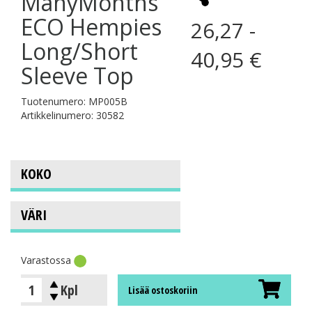
ManyMonths
ECO Hempies
26,27 -
Long/Short
40,95 €
Sleeve Top
Tuotenumero: MP005B
Artikkelinumero: 30582
Varastossa
Kpl
Lisää ostoskoriin