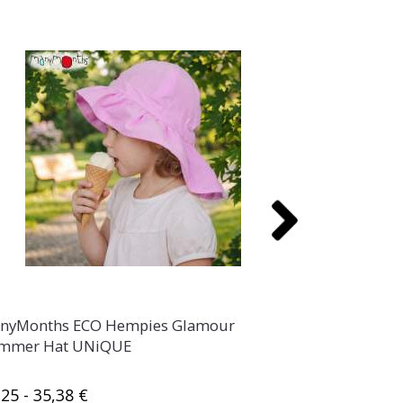
nyMonths ECO Hempies Glamour
ManyMonths 
mmer Hat UNiQUE
Summer Hat
,25 - 35,38 €
23,23 - 24,4