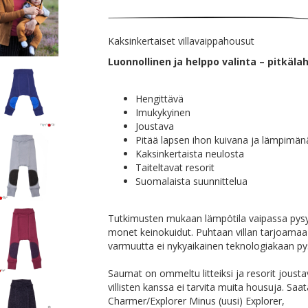
Kaksinkertaiset villavaippahousut
Luonnollinen ja helppo valinta – pitkäla
Hengittävä
Imukykyinen
Joustava
Pitää lapsen ihon kuivana ja lämpimän
Kaksinkertaista neulosta
Taiteltavat resorit
Suomalaista suunnittelua
Tutkimusten mukaan lämpötila vaipassa pysyy
monet keinokuidut. Puhtaan villan tarjoamaa
varmuutta ei nykyaikainen teknologiakaan p
Saumat on ommeltu litteiksi ja resorit jousta
villisten kanssa ei tarvita muita housuja. 
Charmer/Explorer Minus (uusi) Explorer,