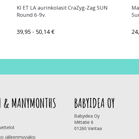
KI ET LA aurinkolasit CraZyg-Zag SUN
Ma
Round 6-9v.
Su
39,95 - 50,14 €
24
 & MANYMONTHS
BABYIDEA OY
Babyidea Oy
Mittatie 6
uettelot
01260 Vantaa
ko jälleenmyyjäksi