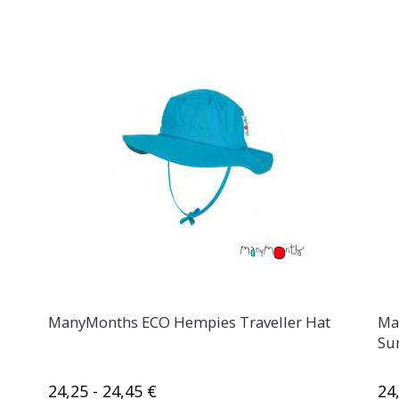
ManyMonths ECO Hempies Traveller Hat
Ma
Su
24,25 - 24,45 €
24