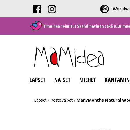
Worldwi
Ilmainen toimitus Skandinaviaan sekä suurimpaan
LAPSET
NAISET
MIEHET
KANTAMIN
Lapset
/
Kestovaipat
/
ManyMonths Natural Wool