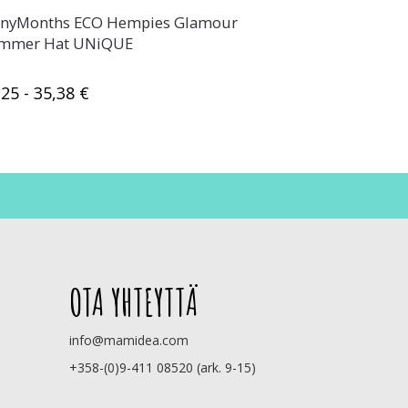
nyMonths ECO Hempies Glamour
MaM Water W
mmer Hat UNiQUE
,25 - 35,38 €
46,95 €
OTA YHTEYTTÄ
info@mamidea.com
+358-(0)9-411 08520 (ark. 9-15)