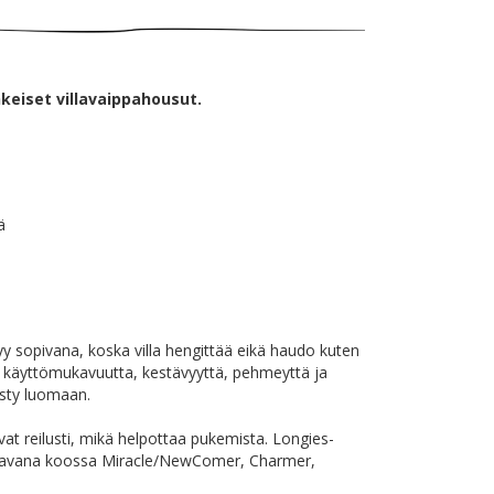
hkeiset villavaippahousut.
ä
 sopivana, koska villa hengittää eikä haudo kuten
 käyttömukavuutta, kestävyyttä, pehmeyttä ja
ysty luomaan.
vat reilusti, mikä helpottaa pukemista. Longies-
Saatavana koossa Miracle/NewComer, Charmer,