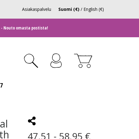
Asiakaspalvelu
Suomi (€)
/
English (€)
 - Nouto omasta postista!
27
al
th
47,51 - 58,95 €