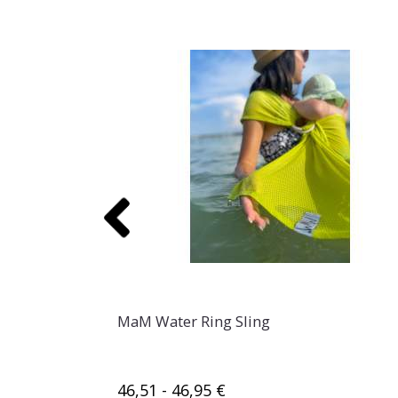
ustable
MaM Water Ring Sling
broidery
46,51 - 46,95 €