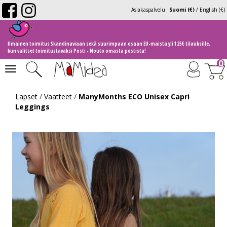
Asiakaspalvelu
Suomi (€)
/
English (€)
Ilmainen toimitus Skandinaviaan sekä suurimpaan osaan EU-maista yli 125€ tilauksille,
kun valitset toimitustavaksi Posti - Nouto omasta postista!
0
Toggle
navigation
Lapset
/
Vaatteet
/
ManyMonths ECO Unisex Capri
Leggings