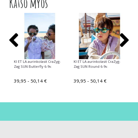
Katso myös
KI ET LA aurinkolasit CraZyg-
KI ET LA aurinkolasit CraZyg-
Ma
Zag SUN Butterfly 6-9v.
Zag SUN Round 6-9v.
Gl
UN
39,95 - 50,14 €
39,95 - 50,14 €
24