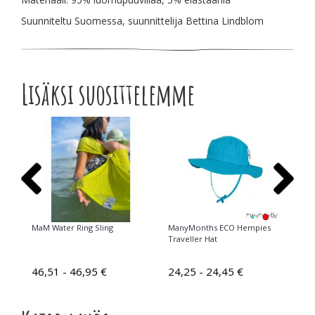
Suunniteltu Suomessa, suunnittelija Bettina Lindblom
Lisäksi suosittelemme
MaM Water Ring Sling
ManyMonths ECO Hempies
Ma
Traveller Hat
Gl
UN
46,51 - 46,95 €
24,25 - 24,45 €
24