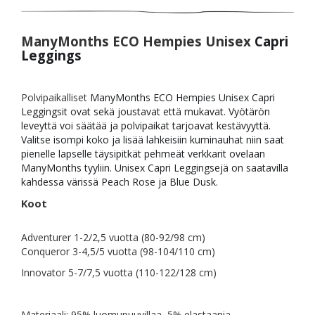
ManyMonths ECO Hempies Unisex
Capri
Leggings
Polvipaikalliset
ManyMonths ECO Hempies Unisex Capri
Leggingsit ovat sekä joustavat että mukavat. Vyötärön
leveyttä voi säätää ja polvipaikat tarjoavat kestävyyttä.
Valitse isompi koko ja lisää lahkeisiin kuminauhat niin saat
pienelle lapselle täysipitkät pehmeät verkkarit ovelaan
ManyMonths tyyliin. Unisex Capri Leggingsejä on saatavilla
kahdessa värissä Peach Rose ja Blue Dusk.
Koot
Adventurer 1-2/2,5 vuotta (80-92/98 cm)
Conqueror 3-4,5/5 vuotta (98-104/110 cm)
Innovator 5-7/7,5 vuotta (110-122/128 cm)
Materiaali: 95% luomupuuvillaa, 5% elastaania