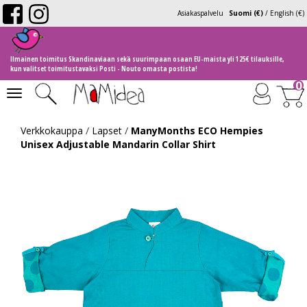
Asiakaspalvelu
Suomi (€)
/
English (€)
Ilmainen toimitus Skandinaviaan sekä suurimpaan osaan EU-maista yli 125€ tilauksille,
kun valitset toimitustavaksi Posti - Nouto omasta postista!
0
Toggle
navigation
Verkkokauppa
/
Lapset
/
ManyMonths ECO Hempies
Unisex Adjustable Mandarin Collar Shirt