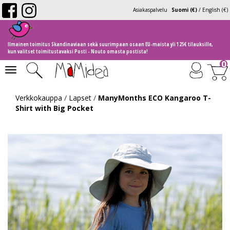
Asiakaspalvelu
Suomi (€)
/
English (€)
Ilmainen toimitus Skandinaviaan sekä suurimpaan osaan EU-maista yli 125€ tilauksille,
kun valitset toimitustavaksi Posti - Nouto omasta postista!
0
Toggle
navigation
Verkkokauppa
/
Lapset
/
ManyMonths ECO Kangaroo T-
Shirt with Big Pocket