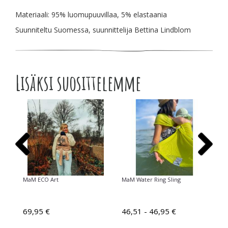
Materiaali: 95% luomupuuvillaa, 5% elastaania
Suunniteltu Suomessa, suunnittelija Bettina Lindblom
Lisäksi suosittelemme
MaM ECO Art
MaM Water Ring Sling
Ma
69,95 €
46,51 - 46,95 €
9,