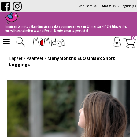
Asiakaspalvelu
Suomi (€)
/
English (€)
Ilmainen toimitus Skandinaviaan sekä suurimpaan osaan EU-maista yli 125€ tilauksille,
kun valitset toimitustavaksi Posti - Nouto omasta postista!
0
Toggle
navigation
Lapset
/
Vaatteet
/
ManyMonths ECO Unisex Short
Leggings