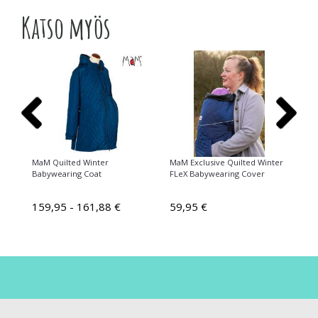
Katso myös
MaM Quilted Winter
MaM Exclusive Quilted Winter
Ma
Babywearing Coat
FLeX Babywearing Cover
Fl
159,95 - 161,88 €
59,95 €
7