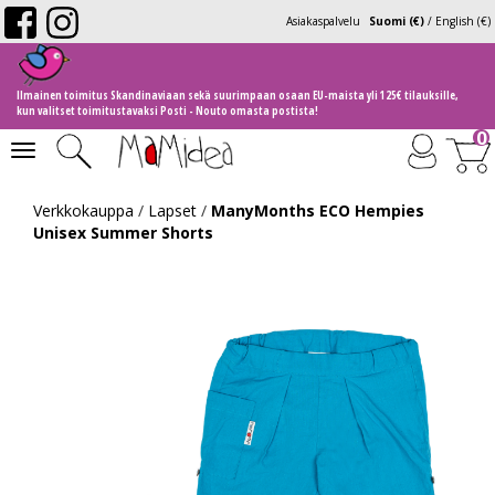
Asiakaspalvelu
Suomi (€)
/
English (€)
Ilmainen toimitus Skandinaviaan sekä suurimpaan osaan EU-maista yli 125€ tilauksille,
kun valitset toimitustavaksi Posti - Nouto omasta postista!
0
Toggle
navigation
Verkkokauppa
/
Lapset
/
ManyMonths ECO Hempies
Unisex Summer Shorts