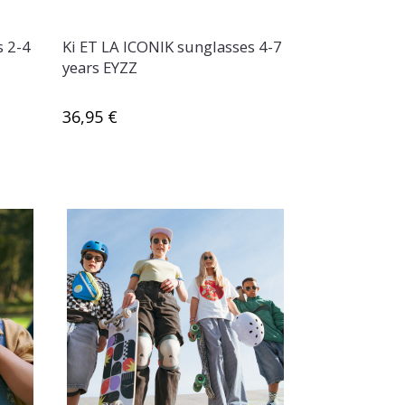
s 2-4
Ki ET LA ICONIK sunglasses 4-7
years EYZZ
36,95 €