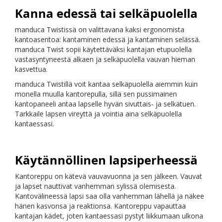
Kanna edessä tai selkäpuolella
manduca Twistissä on valittavana kaksi ergonomista
kantoasentoa: kantaminen edessä ja kantaminen selässä.
manduca Twist sopii käytettäväksi kantajan etupuolella
vastasyntyneestä alkaen ja selkäpuolella vauvan hieman
kasvettua.
manduca Twistillä voit kantaa selkäpuolella aiemmin kuin
monella muulla kantorepulla, sillä sen pussimainen
kantopaneeli antaa lapselle hyvän sivuttais- ja selkätuen.
Tarkkaile lapsen vireyttä ja vointia aina selkäpuolella
kantaessasi.
Käytännöllinen lapsiperheessä
Kantoreppu on kätevä vauvavuonna ja sen jälkeen. Vauvat
ja lapset nauttivat vanhemman sylissä olemisesta.
Kantovälineessä lapsi saa olla vanhemman lähellä ja näkee
hänen kasvonsa ja reaktionsa. Kantoreppu vapauttaa
kantajan kädet, joten kantaessasi pystyt liikkumaan ulkona