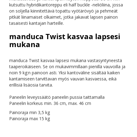
kutsuttu hybridikantoreppu eli half buckle -neliöliina, jossa
on soljella kiinnitettävä topattu vyötärövyö ja pehmeät
pitkät liinamaiset olkaimet, jotka jakavat lapsen painon
tasaisesti kantajan harteille.
manduca Twist kasvaa lapsesi
mukana
manduca Twist kasvaa lapsesi mukana vastasyntyneestä
taaperoikäiseen. Se on mukavimmillaan pienillä vauvoilla ja
noin 9 kg:n painoon asti. Yksi kantoväline sisältää kaiken
kantamiseen tarvittavan myös vauvan kasvaessa, eikä
erillisiä lisäosia tarvita.
Paneelin leveyssäätö paneelin pussia taittamalla
Paneelin korkeus min. 36 cm, max. 46 cm
Painoraja min 3,5 kg
Painoraja max 15 kg