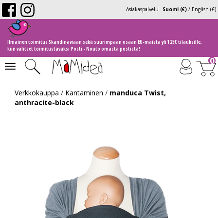
Asiakaspalvelu
Suomi (€)
/
English (€)
Ilmainen toimitus Skandinaviaan sekä suurimpaan osaan EU-maista yli 125€ tilauksille,
kun valitset toimitustavaksi Posti - Nouto omasta postista!
0
Toggle
navigation
Verkkokauppa
/
Kantaminen
/
manduca Twist,
anthracite-black