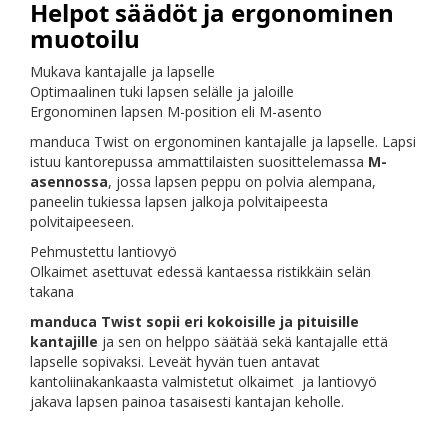
Helpot säädöt ja ergonominen
muotoilu
Mukava kantajalle ja lapselle
Optimaalinen tuki lapsen selälle ja jaloille
Ergonominen lapsen M-position eli M-asento
manduca Twist on ergonominen kantajalle ja lapselle. Lapsi
istuu kantorepussa ammattilaisten suosittelemassa
M-
asennossa
, jossa lapsen peppu on polvia alempana,
paneelin tukiessa lapsen jalkoja polvitaipeesta
polvitaipeeseen.
Pehmustettu lantiovyö
Olkaimet asettuvat edessä kantaessa ristikkäin selän
takana
manduca Twist sopii eri kokoisille ja pituisille
kantajille
ja sen on helppo säätää sekä kantajalle että
lapselle sopivaksi. Leveät hyvän tuen antavat
kantoliinakankaasta valmistetut olkaimet ja lantiovyö
jakava lapsen painoa tasaisesti kantajan keholle.