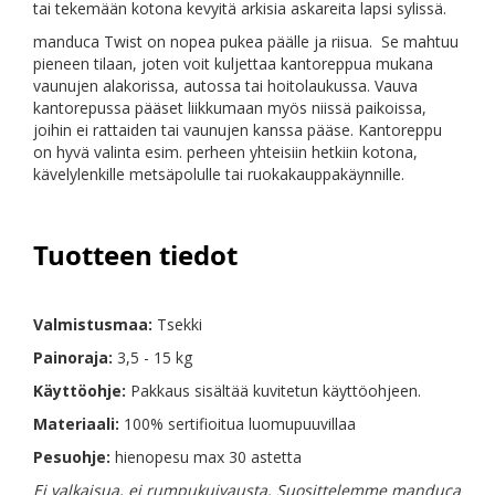
tai tekemään kotona kevyitä arkisia askareita lapsi sylissä.
manduca Twist on nopea pukea päälle ja riisua. Se mahtuu
pieneen tilaan, joten voit kuljettaa kantoreppua mukana
vaunujen alakorissa, autossa tai hoitolaukussa. Vauva
kantorepussa pääset liikkumaan myös niissä paikoissa,
joihin ei rattaiden tai vaunujen kanssa pääse. Kantoreppu
on hyvä valinta esim. perheen yhteisiin hetkiin kotona,
kävelylenkille metsäpolulle tai ruokakauppakäynnille.
Tuotteen tiedot
Valmistusmaa:
Tsekki
Painoraja:
3,5 - 15 kg
Käyttöohje:
Pakkaus sisältää kuvitetun käyttöohjeen.
Materiaali:
100% sertifioitua luomupuuvillaa
Pesuohje:
hienopesu max 30 astetta
Ei valkaisua, ei rumpukuivausta. Suosittelemme manduca