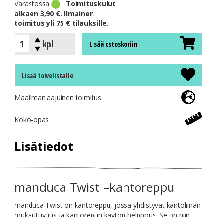
Varastossa
Toimituskulut
alkaen 3,90 €. llmainen
toimitus yli 75 € tilauksille.
kpl
Lisää ostoskoriin
Lisää toivelistalle
Maailmanlaajuinen toimitus
Koko-opas
Lisätiedot
manduca Twist –kantoreppu
manduca Twist on kantoreppu, jossa yhdistyvät kantoliinan
mukautuvuus ja kantorepun käytön helppous. Se on niin