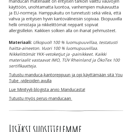
manducan materiaalit on erityisen tarkoin valittu vauvojen
käyttöön, unohtamatta luontoa, vanhempien mukavuutta
ja EU-normeja. Hamppukuitu on tunnetusti sekä viileä, että
vahva ja erityisen hyvin kantovälineisiin sopivaa. Ekopuuvilla
hellii omistajia ja nikkelittömät nepparit sopivat
allergisillekin. Kaikkien solkien alla on ihanat pehmusteet.
Materiaali:
UlkopuolI 100 % luomupuuvillaa, testatusti
haitta-aineeton. Vuori 100 % luomupuuvillaa.
Nikkelittömät YKK-vetoketjut ja -painikkeet. Kaikki
materiaalit vastaavat IMO, TÜV Rheinland ja ÖkoTex 100
sertifikaatteja.
Tutustu manduca-kantoreppuun ja opi käyttämään sitä You
Tube -videoiden avulla
Lue Minityyli-blogista arvio Manducasta!
Tutustu myös perus-manducaan
Lisäksi suosittelemme