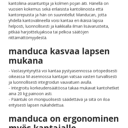
kantoliina-asiantuntija ja kolmen pojan äiti. Hänellä on
vuosien kokemus sekä erilaisista kantoliinoista että
kantorepuista ja hän on suunnitellut Manducan, jotta
yhdellä kantovälineellä voisi kantaa eri-ikäisiä lapsia
helposti, luonnollisesti ja kaikkialla ilman lisävarusteita,
pitkää harjoittelujaksoa tai pelkoa säätöjen
riittämättömyydestä.
manduca kasvaa lapsen
mukana
- Vastasyntynyttä voi kantaa pystyasennossa ortopedisesti
oikeassa M-asennossa kantajan vatsaa vasten turvallisesti
ja luonnollisesti integroidun vauvatuen avulla.
- Integroitu korkeudensäätöosa takaa mukavat kantohetket
aina 20 kg painoon asti.
- Pääntuki on monipuolisesti säädettävä ja siitä on iloa
erityisesti lapsen nukahdettua.
manduca on ergonominen
myös kantajalle