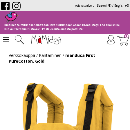
Asiakaspalvelu
Suomi (€)
/
English (€)
Ilmainen toimitus Skandinaviaan sekä suurimpaan osaan EU-maista yli 125€ tilauksille,
kun valitset toimitustavaksi Posti - Nouto omasta postista!
0
Toggle
navigation
Verkkokauppa
/
Kantaminen
/
manduca First
PureCotton, Gold