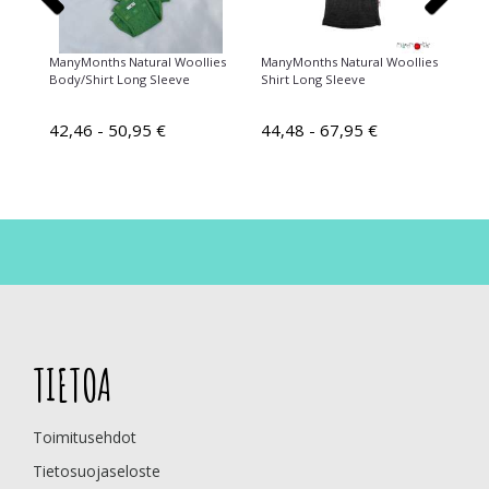
ies
ManyMonths Natural Woollies
ManyMonths Natural Woollies
Ma
Body/Shirt Long Sleeve
Shirt Long Sleeve
Lo
42,46 - 50,95 €
44,48 - 67,95 €
24
3
TIETOA
Toimitusehdot
Tietosuojaseloste