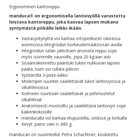
Ergonominen kantoreppu
manduca® on ergonomisella lantiovyöllä varustettu
loistava kantoreppu, joka kasvaa lapsen mukana
syntymästä pitkälle leikki-ikään.
Vastasyntynyttä voi kantaa ortopedisesti oikeassa
asennossa integroidun korkeudensäätöosan avulla
Integroidun selän jatkotuen ansiosta reppu sopii
myös isommille vauvoille, jopa 20 kg:aan asti
Sisäänrakennettu pääntuki tukee nukkuvan lapsen
päätä, tuen voi rullata piiloon
Vyötäröllä 3-piste-lukko
Molempiin suuntiin säädettävät lukot lantiovyössä ja
olkahihnoissa
Kolmeen suuntaan säädettävät ja pehmustetut
olkahihnat
Anatomisesti muotoiltu ja säädettävä lantiovyö sopii
kaikenkokoisille
manducalla voi kantaa etupuolella, selässä ja lonkalla
Kevyt: paino vain n. 680 g
manducan on suunnitellut Petra Schachtner, koulutettu