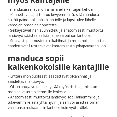
- manducassa lapsi on aina lähellä kantajan kehoa.
- Kannettava lapsi tuntuu kevyemmältä, sillä manduca
siirtää painoa olkapäiltä lantiolle ja lapsi tulee lähelle
kantajan omaa painopistettä.
- Selkäystävällinen suunnittelu ja anatomisesti muotoiltu
lantiovyö säästää selkää ja jakaa painon lantiolle.
- Sopivasti pehmustetut olkahihnat ja molempiin suuntiin
säädettävät lukot tekevät kantamisesta jokapäiväisen ilon.
manduca sopii
kaikenkokoisille kantajille
- Erittäin monipuolisesti säädettävät olkahihnat ja
säädettävä lantiovyö.
- Olkahihnoja voidaan käyttää myös ristissä, mikä on
monien valinta pidemmille lenkeille.
- Anatomisesti muotoiltu lantiovyö sopii laihemmille ja
tukevammille aina yhtä hyvin, ja sen voi asettaa oman
valintansa mukaan niin lantiolle kuin vyötäröllekin.