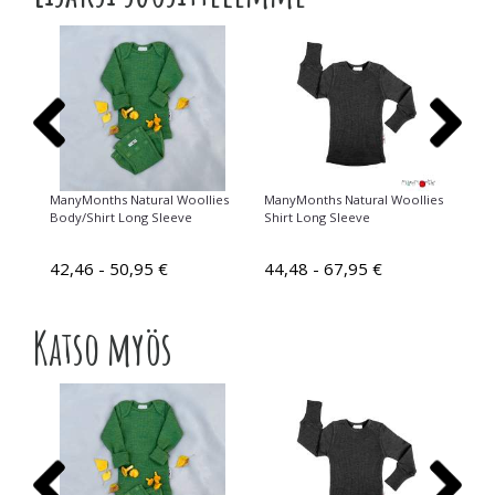
ies
ManyMonths Natural Woollies
ManyMonths Natural Woollies
Ma
Body/Shirt Long Sleeve
Shirt Long Sleeve
Di
42,46 - 50,95 €
44,48 - 67,95 €
19
Katso myös