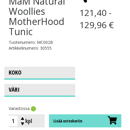
MaM Natural
Woollies
121,40 -
MotherHood
129,96 €
Tunic
Tuotenumero: MC002B
Artikkelinumero: 30555
Varastossa
kpl
Lisää ostoskoriin