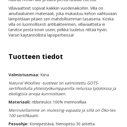
Villavaatteet sopivat kaikkiin vuodenaikoihin. Villa on
ainutlaatuinen materiaali, joka mukautuu kehon vaihtuvaan
lämpötilaan pitäen sen mahdollisimman tasaisena. Koska
villa on luonnollisesti antibakteerinen, villavaatteita ei
tarvitse pestä kovin usein; pelkkä tuuletus riittää hyvin.
Varsin käytännöllistä lapsiperheissä!
Tuotteen tiedot
Valmistusmaa:
Kiina
Natural Woollies -tuotteet on valmistettu GOTS-
sertifioidulla yhteistyökumppanilla reiluissa työoloissa ja
ekologisia arvoja kunnioittaen.
Materiaali:
ribbineulos 100% merinovillaa
Merinovillamme on mulesing-vapaata ja sillä on Öko-tex
100 sertifikaatti.
Pesuohje:
Konepestävä, hienopesu 30 astetta.