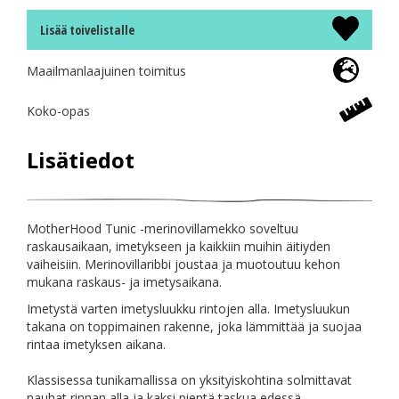
Lisää toivelistalle
Maailmanlaajuinen toimitus
Koko-opas
Lisätiedot
MotherHood Tunic -merinovillamekko soveltuu
raskausaikaan, imetykseen ja kaikkiin muihin äitiyden
vaiheisiin. Merinovillaribbi joustaa ja muotoutuu kehon
mukana raskaus- ja imetysaikana.
Imetystä varten imetysluukku rintojen alla. Imetysluukun
takana on toppimainen rakenne, joka lämmittää ja suojaa
rintaa imetyksen aikana.
Klassisessa tunikamallissa on yksityiskohtina solmittavat
nauhat rinnan alla ja kaksi pientä taskua edessä.