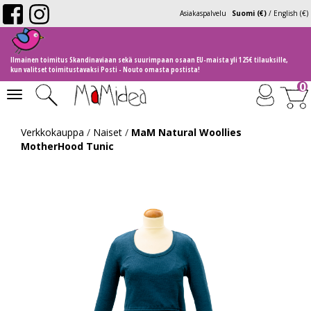
Asiakaspalvelu
Suomi (€)
/
English (€)
Ilmainen toimitus Skandinaviaan sekä suurimpaan osaan EU-maista yli 125€ tilauksille,
kun valitset toimitustavaksi Posti - Nouto omasta postista!
0
Toggle
navigation
Verkkokauppa
/
Naiset
/
MaM Natural Woollies
MotherHood Tunic